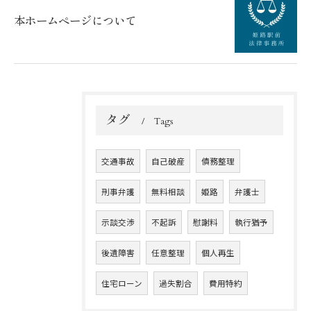
本ホームページについて
タグ
Tags
交通事故
自己破産
債務整理
刑事弁護
無料相談
姫路
弁護士
示談交渉
不起訴
慰謝料
執行猶予
後遺障害
任意整理
個人再生
住宅ローン
過失割合
費用特約