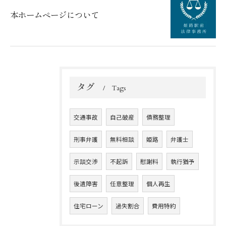
本ホームページについて
タグ
Tags
交通事故
自己破産
債務整理
刑事弁護
無料相談
姫路
弁護士
示談交渉
不起訴
慰謝料
執行猶予
後遺障害
任意整理
個人再生
住宅ローン
過失割合
費用特約