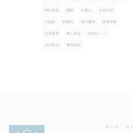
無料相談
姫路
弁護士
示談交渉
不起訴
慰謝料
執行猶予
後遺障害
任意整理
個人再生
住宅ローン
過失割合
費用特約
ホーム
コ