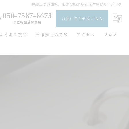
弁護士は兵庫県、姫路の姫路駅前法律事務所 | ブログ
050-7587-8673
お問い合わせはこちら
※ご相談受付専用
よくある質問
当事務所の特徴
アクセス
ブログ
刑事事件
ごあいさつ
コラム
債務整理
自己破産
交通事故
無料相談