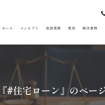
ホーム
コンセプト
取扱業務
費用
解決事例
『#住宅ローン』のペー