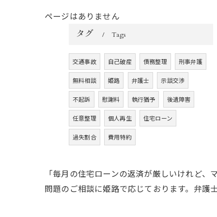
ページはありません
タグ
Tags
交通事故
自己破産
債務整理
刑事弁護
無料相談
姫路
弁護士
示談交渉
不起訴
慰謝料
執行猶予
後遺障害
任意整理
個人再生
住宅ローン
過失割合
費用特約
「毎月の住宅ローンの返済が厳しいけれど、
問題のご相談に姫路で応じております。弁護