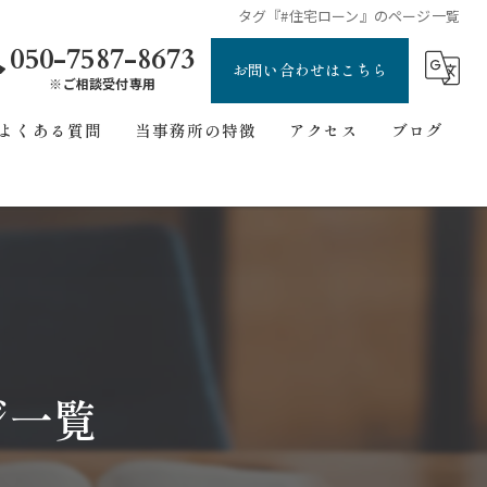
タグ『#住宅ローン』のページ一覧
050-7587-8673
お問い合わせはこちら
※ご相談受付専用
よくある質問
当事務所の特徴
アクセス
ブログ
刑事事件
ごあいさつ
コラム
債務整理
自己破産
交通事故
ジ一覧
無料相談