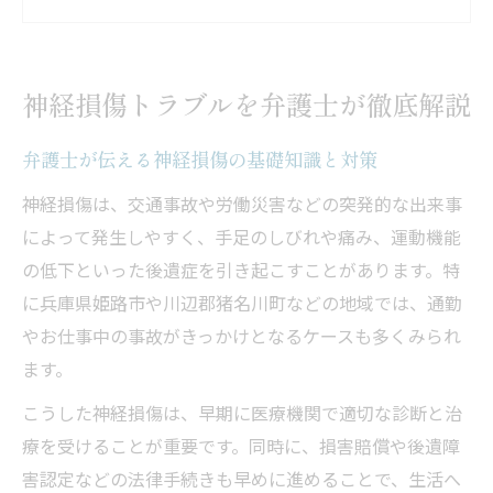
弁護士視点で見る神経損傷問題の現状と課
題
神経損傷トラブル解決へ弁護士ができるこ
神経損傷トラブルを弁護士が徹底解説
と
弁護士が神経損傷事例から学ぶ注意点まと
弁護士が伝える神経損傷の基礎知識と対策
め
神経損傷は、交通事故や労働災害などの突発的な出来事
早期解決へ導く弁護士活用の実際
によって発生しやすく、手足のしびれや痛み、運動機能
弁護士による神経損傷トラブルの早期対応
の低下といった後遺症を引き起こすことがあります。特
法
に兵庫県姫路市や川辺郡猪名川町などの地域では、通勤
弁護士活用でスムーズな解決を目指す流れ
やお仕事中の事故がきっかけとなるケースも多くみられ
神経損傷問題の弁護士サポート具体事例紹
ます。
介
こうした神経損傷は、早期に医療機関で適切な診断と治
弁護士選びによる解決スピードの違いとは
療を受けることが重要です。同時に、損害賠償や後遺障
弁護士に依頼する際の重要なチェックポイ
害認定などの法律手続きも早めに進めることで、生活へ