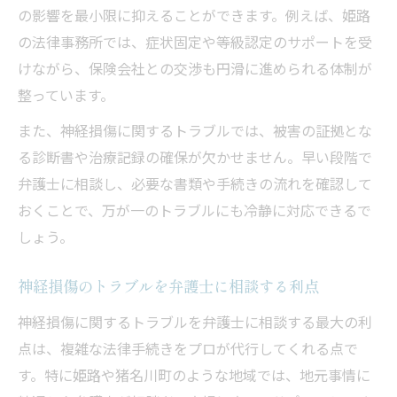
ント
の影響を最小限に抑えることができます。例えば、姫路
の法律事務所では、症状固定や等級認定のサポートを受
神経の悩みに強い弁護士選びのコツ
けながら、保険会社との交渉も円滑に進められる体制が
神経損傷に強い弁護士の特徴と選び方
整っています。
弁護士の専門性が神経問題解決に与える影
響
また、神経損傷に関するトラブルでは、被害の証拠とな
る診断書や治療記録の確保が欠かせません。早い段階で
神経損傷トラブル時の弁護士選び注意点
弁護士に相談し、必要な書類や手続きの流れを確認して
信頼できる弁護士の見極め方を徹底解説
おくことで、万が一のトラブルにも冷静に対応できるで
弁護士の評判や口コミを活用した選び方
しょう。
専門知識の豊富な弁護士と安心相談
専門知識を持つ弁護士に相談する安心感
神経損傷のトラブルを弁護士に相談する利点
弁護士による的確なアドバイスの受け方
神経損傷に関するトラブルを弁護士に相談する最大の利
神経損傷で弁護士相談が役立つ理由とは
点は、複雑な法律手続きをプロが代行してくれる点で
弁護士への相談で安心できるポイント解説
す。特に姫路や猪名川町のような地域では、地元事情に