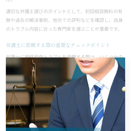
適切な弁護士選びのポイントとして、初回相談無料の有
無や過去の解決事例、地元での評判などを確認し、自身
のトラブル内容に合った専門家を選ぶことが重要です。
弁護士に依頼する際の重要なチェックポイント
弁護士に神経損傷トラブルを依頼する際は、いくつかの
ポイントを押さえておくことが大切です。まず、初回相
談が無料かどうかを確認し、相談内容に応じた費用体系
や見積もりを事前に明確にしてもらいましょう。
次に、神経損傷案件の取り扱い実績や後遺障害認定、保
険会社との交渉経験が豊富かどうかを質問することが重
要です。加えて、地元姫路や猪名川町での解決事例や事
務所の対応体制、アフターフォローの有無もチェックポ
イントとなります。