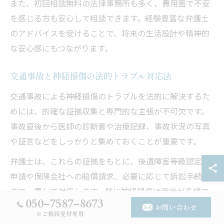
また、初回相談無料の法律事務所も多く、費用面で不安
を感じる方も安心して相談できます。経験豊富な弁護士
のアドバイスを受けることで、将来の生活設計や精神的
な安心感にもつながります。
交通事故と神経損傷の法的トラブル対応法
交通事故による神経損傷のトラブルを法的に解決するた
めには、的確な証拠収集と専門的な主張が不可欠です。
事故直後から医師の診断書や治療記録、事故状況の写真
や証言などをしっかりと集めておくことが重要です。
弁護士は、これらの証拠をもとに、後遺障害等級認定の
申請や保険会社への賠償請求、必要に応じて訴訟手続き
まで一貫して対応します。特に神経損傷は症状が多様で
050-7587-8673
個人差も大きいため、専門的な知見を持つ弁護士の関与
お問い合わせ
※ご相談受付専用
が解決のカギとなります。兵庫県姫路市や川辺郡猪名川