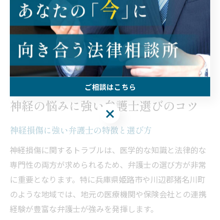
依頼前には弁護士の評判や口コミを調べ、複数の事務所
で相談して比較検討するのも有効です。これらのポイン
トを押さえることで、納得のいく解決に近づくことがで
きます。
ご相談はこちら
神経の悩みに強い弁護士選びのコツ
ご相談はこちら
神経損傷に強い弁護士の特徴と選び方
神経損傷に関するトラブルは、医学的な知識と法律的な
専門性の両方が求められるため、弁護士の選び方が非常
に重要となります。特に兵庫県姫路市や川辺郡猪名川町
のような地域では、地元の医療機関や保険会社との連携
経験が豊富な弁護士が強みを発揮します。