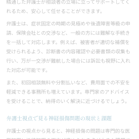
弁護士と相談時に準備すべき情報まとめ
精通した弁護士が相談者の立場に立ってサポートしてく
れるため、安心して任せることができます。
交通事故後の神経問題にも弁護士が力に
交通事故後の神経損傷に弁護士ができる支
弁護士は、症状固定の時期の見極めや後遺障害等級の申
援
請、保険会社との交渉など、一般の方には難解な手続き
を一括して対応します。例えば、被害者が適切な補償を
弁護士が解決する交通事故の神経問題とは
受けられるよう、診断書の内容確認や必要書類の収集も
交通事故被害者が弁護士へ相談すべき理由
行い、万が一交渉が難航した場合には訴訟も視野に入れ
交通事故と神経損傷の法的トラブル対応法
た対応が可能です。
弁護士が交通事故相談で重視するポイント
また、初回相談無料や分割払いなど、費用面での不安を
初めてでも安心の弁護士相談方法
軽減できる事務所も増えています。専門家のアドバイス
弁護士相談が初めての方も安心できる流れ
を受けることで、納得のいく解決に近づけるでしょう。
弁護士への問い合わせ前に準備すること
神経損傷相談で弁護士に伝えるべき内容
弁護士視点で見る神経損傷問題の現状と課題
弁護士相談の予約から面談までのポイント
弁護士の視点から見ると、神経損傷の問題は専門的な医
無料相談を上手に活用する弁護士相談術