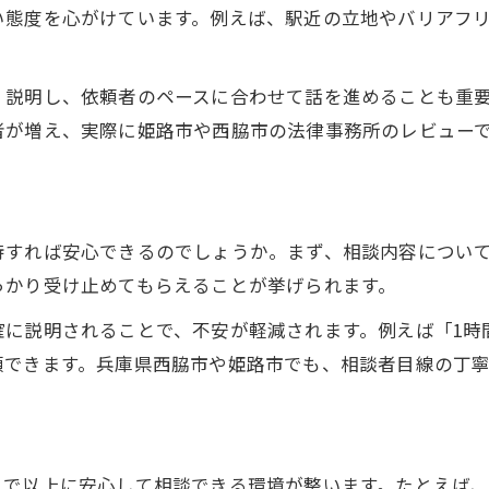
地域密着の弁護士選びで安心を手に
い態度を心がけています。例えば、駅近の立地やバリアフ
地域密着型弁護士の魅力と安心感
弁護士改善策が選ばれる理由を解説
く説明し、依頼者のペースに合わせて話を進めることも重
弁護士選びは信頼と相談しやすさ重視
者が増え、実際に姫路市や西脇市の法律事務所のレビュー
相談者目線で考える弁護士の選択基準
レビューを参考に弁護士を比較検討
弁護士相談時に避けるべき行動とは
待すれば安心できるのでしょうか。まず、相談内容につい
弁護士が嫌がる行動を事前に知る重要性
っかり受け止めてもらえることが挙げられます。
ご相談はこちら
ご相談はこちら
弁護士相談で避けたい無理な要求例
確に説明されることで、不安が軽減されます。例えば「1時
冷静な姿勢が弁護士との信頼を高める
頼できます。兵庫県西脇市や姫路市でも、相談者目線の丁
弁護士改善策で失敗を防ぐポイント
感情的な対応が弁護士相談に及ぼす影響
安心して任せられる相談準備のコツ
まで以上に安心して相談できる環境が整います。たとえば