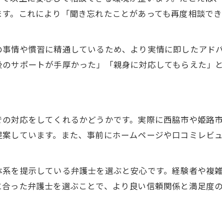
弁護士相談前に整理したい情報と準備
ます。これにより「聞き忘れたことがあっても再度相談で
事前準備で弁護士改善策を最大限活用
相談内容の整理が弁護士信頼の第一歩
の事情や慣習に精通しているため、より実情に即したアド
弁護士選びはレビューや体験談も参考に
後のサポートが手厚かった」「親身に対応してもらえた」
予算計画と弁護士費用の理解が重要
での対応をしてくれるかどうかです。実際に西脇市や姫路
提案しています。また、事前にホームページや口コミレビ
体系を提示している弁護士を選ぶと安心です。経験者や複
に合った弁護士を選ぶことで、より良い信頼関係と満足度