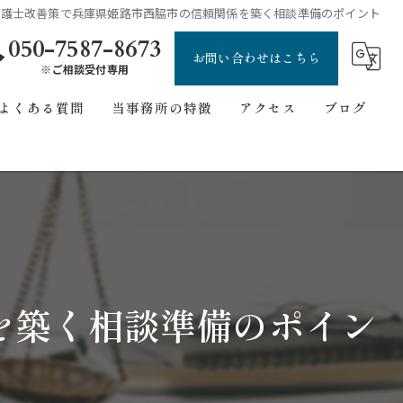
弁護士改善策で兵庫県姫路市西脇市の信頼関係を築く相談準備のポイント
050-7587-8673
お問い合わせはこちら
※ご相談受付専用
よくある質問
当事務所の特徴
アクセス
ブログ
刑事事件
ごあいさつ
コラム
債務整理
自己破産
交通事故
を築く相談準備のポイン
無料相談