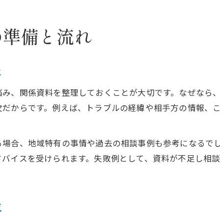
スムーズな弁護士相談のための心構え
費用の不安を解消する弁護士活用術
の準備と流れ
弁護士費用の内訳と節約ポイントの解説
無料や低額で弁護士相談を受ける方法
は
弁護士費用の見積もりで失敗しない工夫
悩み、関係資料を整理しておくことが大切です。なぜなら
費用が不安な場合の弁護士選びの基準
欠だからです。例えば、トラブルの経緯や相手方の情報、
弁護士への費用交渉で注意したい点
お金がない場合に使える弁護士相談法
る場合、地域特有の事情や過去の相談事例も参考になるで
弁護士に頼めない時の無料相談の選び方
ドバイスを受けられます。失敗例として、資料が不足し相
お金がなくても利用できる弁護士相談窓口
。
経済的負担が少ない弁護士利用のコツ
弁護士に費用負担を相談する具体的方法
点
無料法律相談を活用して問題を整理する