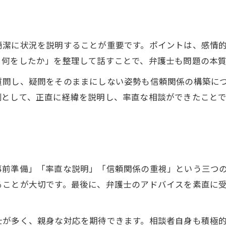
新生活で役立つ弁護士のサポート活用法
新生活で弁護士がサポートできる場面例
弁護士相談で安心して新生活を始めるコツ
簡潔に状況を説明することが重要です。ポイントは、感情
トラブル予防に弁護士を活用する方法
・何をしたか」を整理して話すことで、弁護士も問題の本
弁護士と連携する新生活の安心サポート術
質問し、疑問をそのままにしない姿勢も信頼関係の構築に
日常トラブルに備える弁護士利用のポイント
例として、正直に経緯を説明し、率直な相談ができたこと
事前準備」「率直な説明」「信頼関係の重視」という三つ
ることが大切です。最後に、弁護士のアドバイスを素直に
士が多く、親身な対応を期待できます。相談者自身も積極