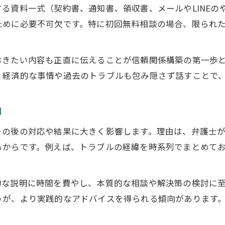
る資料一式（契約書、通知書、領収書、メールやLINEの
信頼できる弁護士と出会うための工夫
ために必要不可欠です。特に初回無料相談の場合、限られ
弁護士選びで重視すべき信頼のポイント
弁護士との相性を見極める質問例とコツ
おきたい内容も正直に伝えることが信頼関係構築の第一歩
口コミや評判から弁護士を探す方法
、経済的な事情や過去のトラブルも包み隠さず話すことで
安心して任せられる弁護士相談の始め方
弁護士に情報を正確に伝える重要性
由
無料相談を賢く使ったトラブル解決の道
その後の対応や結果に大きく影響します。理由は、弁護士
ご相談はこちら
ご相談はこちら
弁護士無料相談で解決の糸口をつかむ方法
るからです。例えば、トラブルの経緯を時系列でまとめて
無料相談を有効活用する質問内容の工夫
弁護士無料相談の予約と当日の流れ
的な説明に時間を費やし、本質的な相談や解決策の検討に
トラブル解決までの弁護士相談の進め方
うが、より実践的なアドバイスを得られる傾向があります
複数の弁護士無料相談を比較するメリット