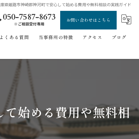
兵庫県姫路市神崎郡神河町で安心して始める費用や無料相談の実践ガイド
050-7587-8673
お問い合わせはこちら
※ご相談受付専用
よくある質問
当事務所の特徴
アクセス
ブログ
刑事事件
ごあいさつ
コラム
債務整理
自己破産
交通事故
して始める費用や無料相
無料相談